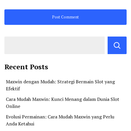
Recent Posts
Maxwin dengan Mudah: Strategi Bermain Slot yang
Efektif
Cara Mudah Maxwin: Kunci Menang dalam Dunia Slot
Online
Evolusi Permainan: Cara Mudah Maxwin yang Perlu
Anda Ketahui