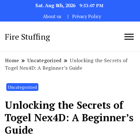
Sat. Aug 8th, 2026
9:53:08 PM
About us
Privacy Policy
Fire Stuffing
Home
Uncategorized
Unlocking the Secrets of
Togel Nex4D: A Beginner’s Guide
Uncategorized
Unlocking the Secrets of
Togel Nex4D: A Beginner’s
Guide