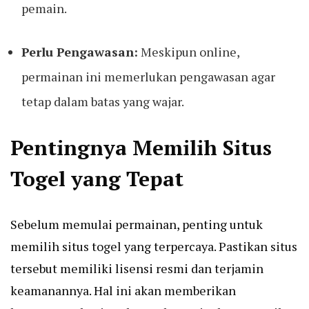
pemain.
Perlu Pengawasan:
Meskipun online,
permainan ini memerlukan pengawasan agar
tetap dalam batas yang wajar.
Pentingnya Memilih Situs
Togel yang Tepat
Sebelum memulai permainan, penting untuk
memilih situs togel yang terpercaya. Pastikan situs
tersebut memiliki lisensi resmi dan terjamin
keamanannya. Hal ini akan memberikan