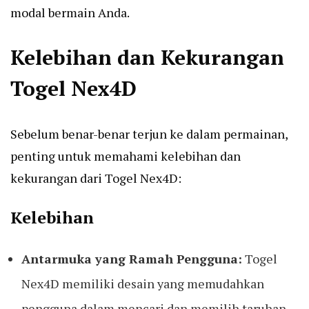
modal bermain Anda.
Kelebihan dan Kekurangan
Togel Nex4D
Sebelum benar-benar terjun ke dalam permainan,
penting untuk memahami kelebihan dan
kekurangan dari Togel Nex4D:
Kelebihan
Antarmuka yang Ramah Pengguna:
Togel
Nex4D memiliki desain yang memudahkan
pengguna dalam mencari dan memilih taruhan.