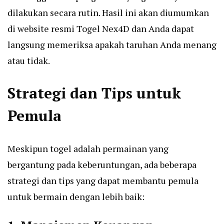
dilakukan secara rutin. Hasil ini akan diumumkan
di website resmi Togel Nex4D dan Anda dapat
langsung memeriksa apakah taruhan Anda menang
atau tidak.
Strategi dan Tips untuk
Pemula
Meskipun togel adalah permainan yang
bergantung pada keberuntungan, ada beberapa
strategi dan tips yang dapat membantu pemula
untuk bermain dengan lebih baik: