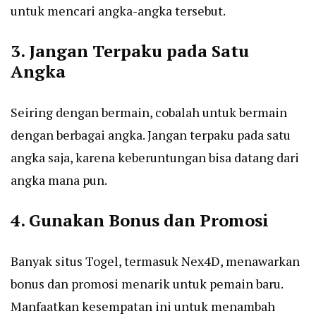
untuk mencari angka-angka tersebut.
3. Jangan Terpaku pada Satu
Angka
Seiring dengan bermain, cobalah untuk bermain
dengan berbagai angka. Jangan terpaku pada satu
angka saja, karena keberuntungan bisa datang dari
angka mana pun.
4. Gunakan Bonus dan Promosi
Banyak situs Togel, termasuk Nex4D, menawarkan
bonus dan promosi menarik untuk pemain baru.
Manfaatkan kesempatan ini untuk menambah