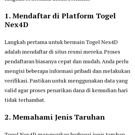
1. Mendaftar di Platform Togel
Nex4D
Langkah pertama untuk bermain Togel Nex4D
adalah mendaftar di situs resmi mereka. Proses
pendaftaran biasanya cepat dan mudah. Anda perlu
mengisi beberapa informasi pribadi dan melakukan
verifikasi. Pastikan untuk menggunakan data yang
valid agar proses penarikan dana di kemudian hari
tidak terhambat.
2. Memahami Jenis Taruhan
Togel Nex4D menawarkan berbagai jenis taruhan,