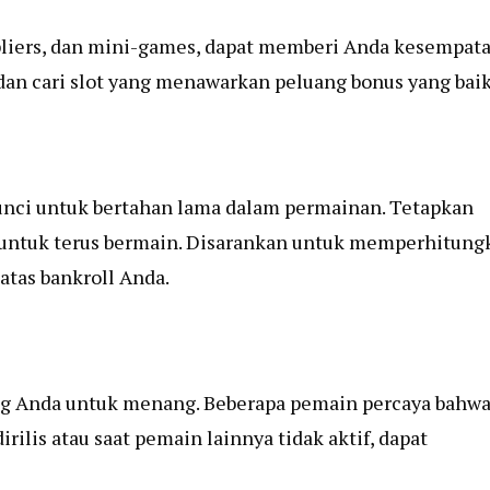
ltipliers, dan mini-games, dapat memberi Anda kesempat
i dan cari slot yang menawarkan peluang bonus yang baik
nci untuk bertahan lama dalam permainan. Tetapkan
a untuk terus bermain. Disarankan untuk memperhitung
atas bankroll Anda.
g Anda untuk menang. Beberapa pemain percaya bahw
irilis atau saat pemain lainnya tidak aktif, dapat