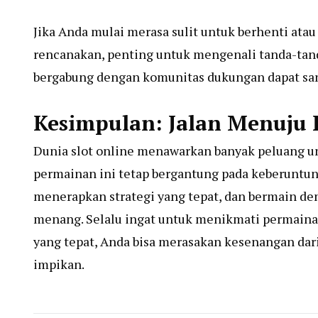
Jika Anda mulai merasa sulit untuk berhenti ata
rencanakan, penting untuk mengenali tanda-tand
bergabung dengan komunitas dukungan dapat s
Kesimpulan: Jalan Menuj
Dunia slot online menawarkan banyak peluang u
permainan ini tetap bergantung pada keberuntu
menerapkan strategi yang tepat, dan bermain de
menang. Selalu ingat untuk menikmati permaina
yang tepat, Anda bisa merasakan kesenangan da
impikan.