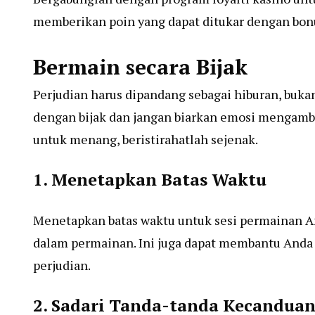
memberikan poin yang dapat ditukar dengan bonus
Bermain secara Bijak
Perjudian harus dipandang sebagai hiburan, buka
dengan bijak dan jangan biarkan emosi mengambil 
untuk menang, beristirahatlah sejenak.
1. Menetapkan Batas Waktu
Menetapkan batas waktu untuk sesi permainan An
dalam permainan. Ini juga dapat membantu Anda
perjudian.
2. Sadari Tanda-tanda Kecandua