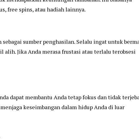
, free spins, atau hadiah lainnya.
n sebagai sumber penghasilan. Selalu ingat untuk berm
alih. Jika Anda merasa frustasi atau terlalu terobsesi
da dapat membantu Anda tetap fokus dan tidak terjeb
 menjaga keseimbangan dalam hidup Anda di luar
n