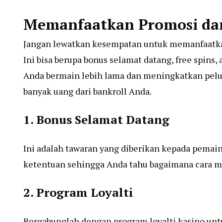
Memanfaatkan Promosi da
Jangan lewatkan kesempatan untuk memanfaatkan
Ini bisa berupa bonus selamat datang, free spin
Anda bermain lebih lama dan meningkatkan pel
banyak uang dari bankroll Anda.
1. Bonus Selamat Datang
Ini adalah tawaran yang diberikan kepada pemain
ketentuan sehingga Anda tahu bagaimana cara m
2. Program Loyalti
Bergabunglah dengan program loyalti kasino un