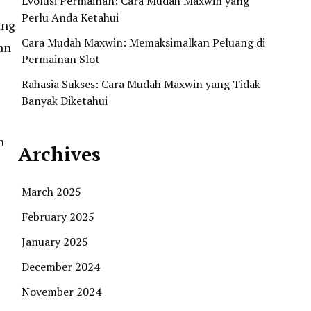
Evolusi Permainan: Cara Mudah Maxwin yang
Perlu Anda Ketahui
ang
Cara Mudah Maxwin: Memaksimalkan Peluang di
an
Permainan Slot
Rahasia Sukses: Cara Mudah Maxwin yang Tidak
Banyak Diketahui
n
Archives
March 2025
February 2025
January 2025
December 2024
November 2024