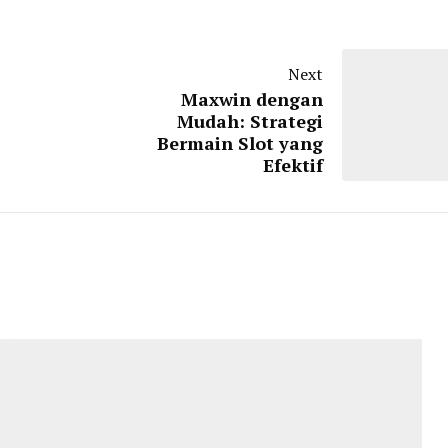
Next
Maxwin dengan
Mudah: Strategi
Bermain Slot yang
Efektif