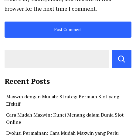
browser for the next time I comment.
Recent Posts
Maxwin dengan Mudah: Strategi Bermain Slot yang
Efektif
Cara Mudah Maxwin: Kunci Menang dalam Dunia Slot
Online
Evolusi Permainan: Cara Mudah Maxwin yang Perlu