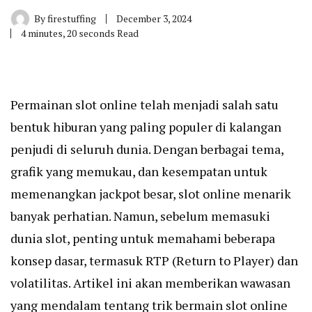
By
firestuffing
December 3, 2024
4 minutes, 20 seconds Read
Permainan slot online telah menjadi salah satu
bentuk hiburan yang paling populer di kalangan
penjudi di seluruh dunia. Dengan berbagai tema,
grafik yang memukau, dan kesempatan untuk
memenangkan jackpot besar, slot online menarik
banyak perhatian. Namun, sebelum memasuki
dunia slot, penting untuk memahami beberapa
konsep dasar, termasuk RTP (Return to Player) dan
volatilitas. Artikel ini akan memberikan wawasan
yang mendalam tentang trik bermain slot online