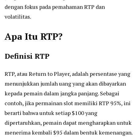
dengan fokus pada pemahaman RTP dan
volatilitas.
Apa Itu RTP?
Definisi RTP
RTP, atau Return to Player, adalah persentase yang
menunjukkan jumlah uang yang akan dibayarkan
kepada pemain dalam jangka panjang. Sebagai
contoh, jika permainan slot memiliki RTP 95%, ini
berarti bahwa untuk setiap $100 yang
dipertaruhkan, pemain dapat mengharapkan untuk
menerima kembali $95 dalam bentuk kemenangan.