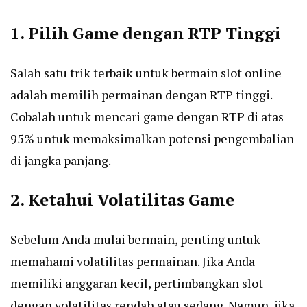
1. Pilih Game dengan RTP Tinggi
Salah satu trik terbaik untuk bermain slot online
adalah memilih permainan dengan RTP tinggi.
Cobalah untuk mencari game dengan RTP di atas
95% untuk memaksimalkan potensi pengembalian
di jangka panjang.
2. Ketahui Volatilitas Game
Sebelum Anda mulai bermain, penting untuk
memahami volatilitas permainan. Jika Anda
memiliki anggaran kecil, pertimbangkan slot
dengan volatilitas rendah atau sedang. Namun, jika