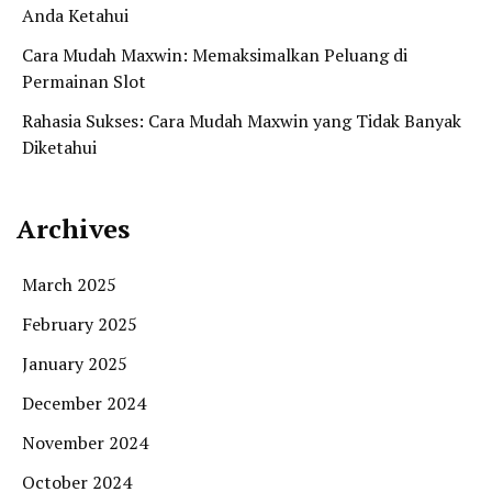
Anda Ketahui
Cara Mudah Maxwin: Memaksimalkan Peluang di
Permainan Slot
Rahasia Sukses: Cara Mudah Maxwin yang Tidak Banyak
Diketahui
Archives
March 2025
February 2025
January 2025
December 2024
November 2024
October 2024