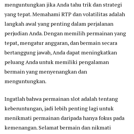
menguntungkan jika Anda tahu trik dan strategi
yang tepat. Memahami RTP dan volatilitas adalah
langkah awal yang penting dalam perjalanan
perjudian Anda. Dengan memilih permainan yang
tepat, mengatur anggaran, dan bermain secara
bertanggung jawab, Anda dapat meningkatkan
peluang Anda untuk memiliki pengalaman
bermain yang menyenangkan dan
menguntungkan.
Ingatlah bahwa permainan slot adalah tentang
keberuntungan, jadi lebih penting lagi untuk
menikmati permainan daripada hanya fokus pada
kemenangan. Selamat bermain dan nikmati