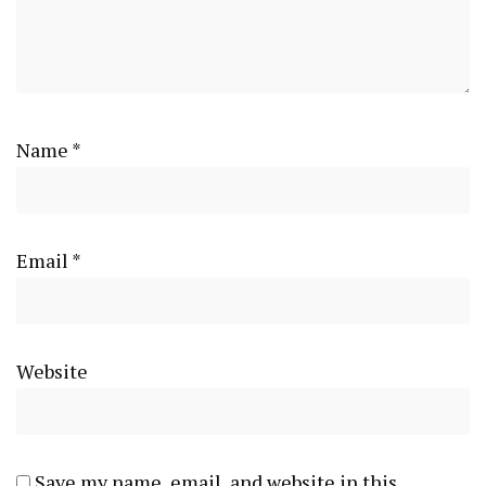
Name
*
Email
*
Website
Save my name, email, and website in this