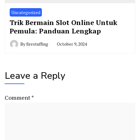
Uncategorized
Trik Bermain Slot Online Untuk
Pemula: Panduan Lengkap
By
firestuffing
October 9, 2024
Leave a Reply
Comment
*