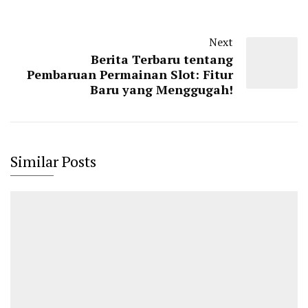
Next
Berita Terbaru tentang
Pembaruan Permainan Slot: Fitur
Baru yang Menggugah!
Similar Posts