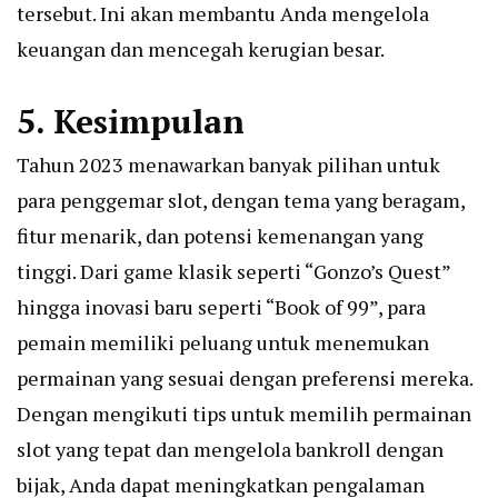
tersebut. Ini akan membantu Anda mengelola
keuangan dan mencegah kerugian besar.
5. Kesimpulan
Tahun 2023 menawarkan banyak pilihan untuk
para penggemar slot, dengan tema yang beragam,
fitur menarik, dan potensi kemenangan yang
tinggi. Dari game klasik seperti “Gonzo’s Quest”
hingga inovasi baru seperti “Book of 99”, para
pemain memiliki peluang untuk menemukan
permainan yang sesuai dengan preferensi mereka.
Dengan mengikuti tips untuk memilih permainan
slot yang tepat dan mengelola bankroll dengan
bijak, Anda dapat meningkatkan pengalaman