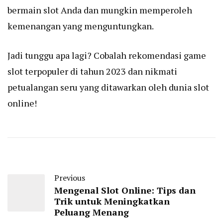
bermain slot Anda dan mungkin memperoleh
kemenangan yang menguntungkan.
Jadi tunggu apa lagi? Cobalah rekomendasi game
slot terpopuler di tahun 2023 dan nikmati
petualangan seru yang ditawarkan oleh dunia slot
online!
Previous
Mengenal Slot Online: Tips dan
Trik untuk Meningkatkan
Peluang Menang