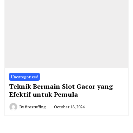
Uncategorized
Teknik Bermain Slot Gacor yang
Efektif untuk Pemula
By
firestuffing
October 18, 2024