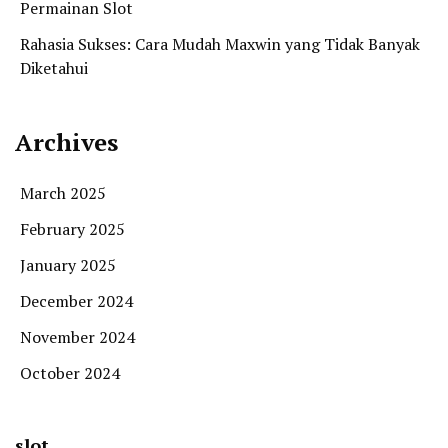
Permainan Slot
Rahasia Sukses: Cara Mudah Maxwin yang Tidak Banyak
Diketahui
Archives
March 2025
February 2025
January 2025
December 2024
November 2024
October 2024
slot