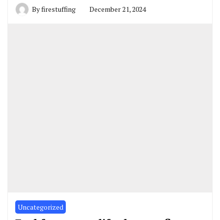
By
firestuffing
December 21, 2024
Uncategorized