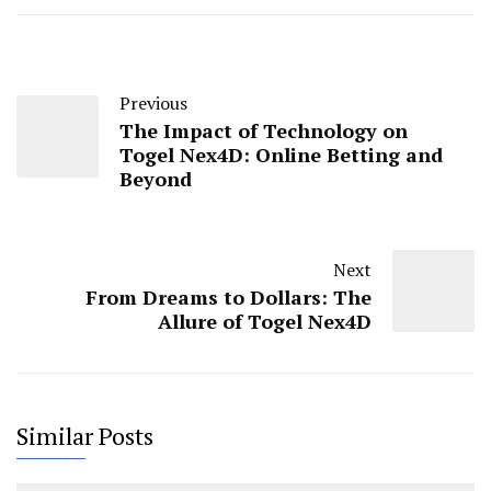
Previous
The Impact of Technology on
Togel Nex4D: Online Betting and
Beyond
Next
From Dreams to Dollars: The
Allure of Togel Nex4D
Similar Posts