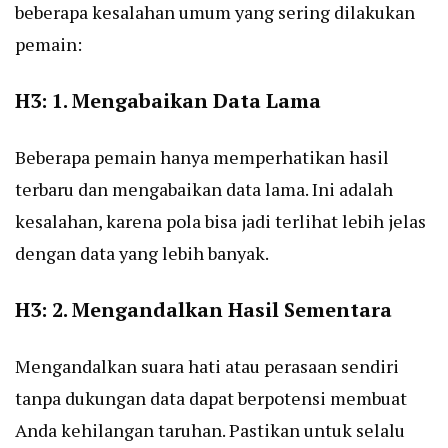
beberapa kesalahan umum yang sering dilakukan
pemain:
H3: 1. Mengabaikan Data Lama
Beberapa pemain hanya memperhatikan hasil
terbaru dan mengabaikan data lama. Ini adalah
kesalahan, karena pola bisa jadi terlihat lebih jelas
dengan data yang lebih banyak.
H3: 2. Mengandalkan Hasil Sementara
Mengandalkan suara hati atau perasaan sendiri
tanpa dukungan data dapat berpotensi membuat
Anda kehilangan taruhan. Pastikan untuk selalu