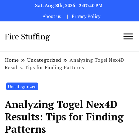
Sat. Aug 8th, 2026
2:37:40 PM
About us
Privacy Policy
Fire Stuffing
Home
Uncategorized
Analyzing Togel Nex4D
Results: Tips for Finding Patterns
Uncategorized
Analyzing Togel Nex4D
Results: Tips for Finding
Patterns