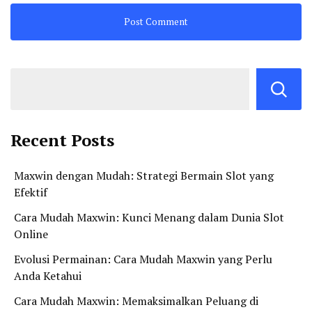
Recent Posts
Maxwin dengan Mudah: Strategi Bermain Slot yang
Efektif
Cara Mudah Maxwin: Kunci Menang dalam Dunia Slot
Online
Evolusi Permainan: Cara Mudah Maxwin yang Perlu
Anda Ketahui
Cara Mudah Maxwin: Memaksimalkan Peluang di