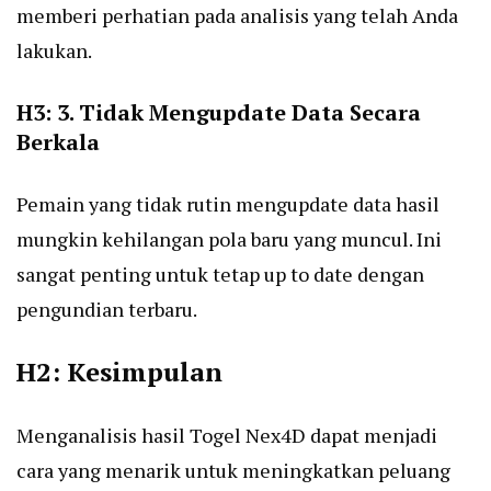
memberi perhatian pada analisis yang telah Anda
lakukan.
H3: 3. Tidak Mengupdate Data Secara
Berkala
Pemain yang tidak rutin mengupdate data hasil
mungkin kehilangan pola baru yang muncul. Ini
sangat penting untuk tetap up to date dengan
pengundian terbaru.
H2: Kesimpulan
Menganalisis hasil Togel Nex4D dapat menjadi
cara yang menarik untuk meningkatkan peluang