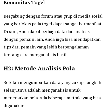
Komunitas Togel
Bergabung dengan forum atau grup di media sosial
yang berfokus pada togel dapat sangat bermanfaat.
Di sini, Anda dapat berbagi data dan analisis
dengan pemain lain. Anda juga bisa mendapatkan
tips dari pemain yang lebih berpengalaman
tentang cara menganalisis hasil.
H2: Metode Analisis Pola
Setelah mengumpulkan data yang cukup, langkah
selanjutnya adalah menganalisis untuk
menemukan pola. Ada beberapa metode yang bisa
digunakan: