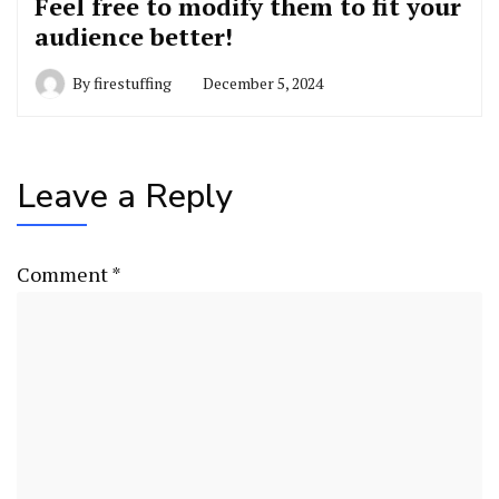
Feel free to modify them to fit your
audience better!
By
firestuffing
December 5, 2024
Leave a Reply
Comment
*